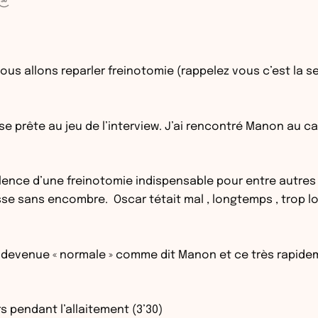
ous allons reparler freinotomie (rappelez vous c’est la sec
e prête au jeu de l’interview. J’ai rencontré Manon au cab
ellence d’une freinotomie indispensable pour entre autres 
asse sans encombre. Oscar tétait mal , longtemps , trop 
st devenue « normale » comme dit Manon et ce très rapideme
s pendant l’allaitement (3’30)