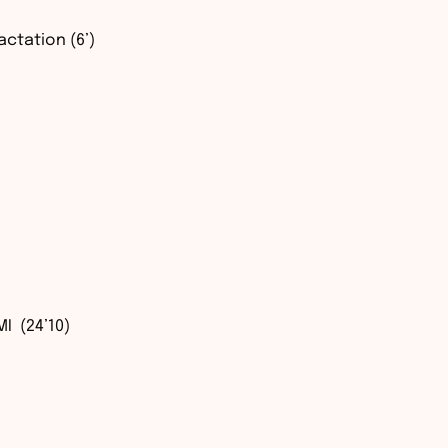
actation (6’)
I (24’10)