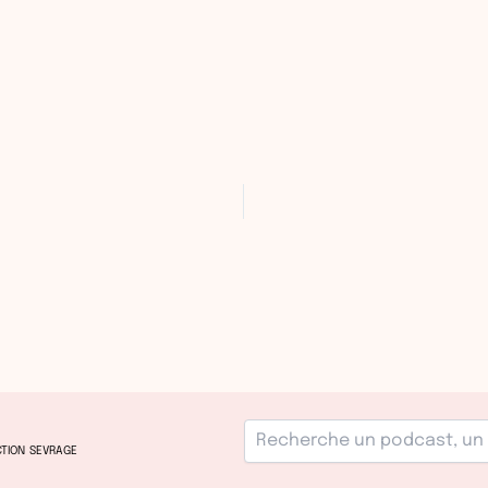
3
TION
SEVRAGE