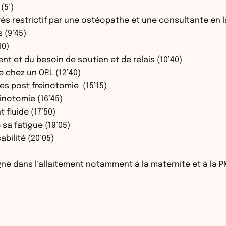
(5’)
rès restrictif par une ostéopathe et une consultante en l
s (9’45)
10)
ent et du besoin de soutien et de relais (10’40)
 chez un ORL (12’40)
ées post freinotomie (15’15)
einotomie (16’45)
 fluide (17’50)
sa fatigue (19’05)
bilité (20’05)
é dans l’allaitement notamment à la maternité et à la PM