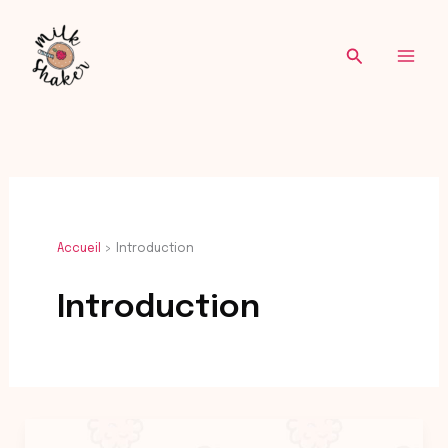
Re
Aller
au
Recherche
contenu
Accueil
Introduction
Introduction