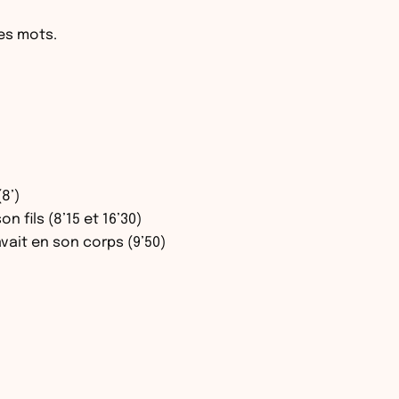
ces mots.
8’)
 fils (8’15 et 16’30)
avait en son corps (9’50)