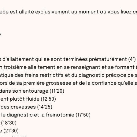
n bébé est allaité exclusivement au moment où vous lisez 
”
 d’allaitement qui se sont terminées prématurément (4’)
n troisième allaitement en se renseignant et se formant (
que des freins restrictifs et du diagnostic précoce de son
r lors de sa première grossesse et de la confiance qu’elle 
ns son entourage (11’20)
nt plutôt fluide (12’50)
 des crevasses (14’25)
e diagnostic et la freinotomie (17’50)
(18’30)
e (21’30)