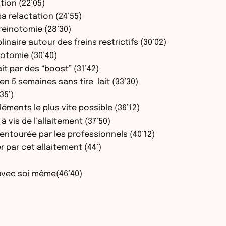
tion (22’05)
a relactation (24’55)
freinotomie (28’30)
naire autour des freins restrictifs (30’02)
notomie (30’40)
ait par des “boost” (31’42)
 en 5 semaines sans tire-lait (33’30)
35’)
éments le plus vite possible (36’12)
à vis de l’allaitement (37’50)
 entourée par les professionnels (40’12)
r par cet allaitement (44’)
 avec soi même(46’40)