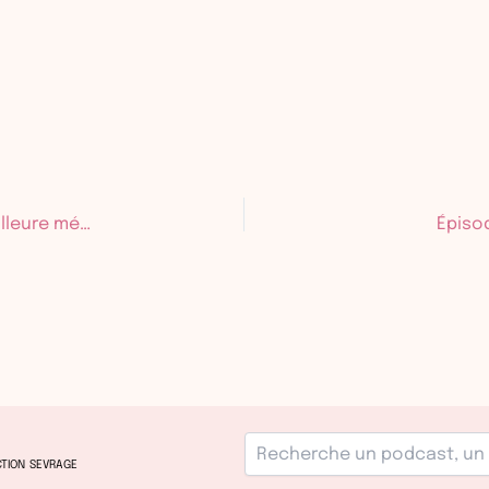
Époside 68 – Marie Ruffier Bourdet : La DME : Meilleure méthode de diversification ?
Épisod
TION
SEVRAGE