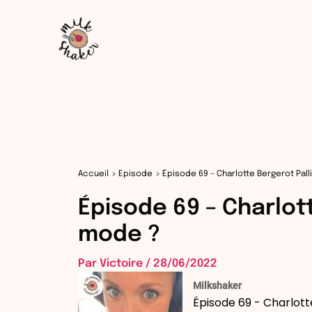
Aller
au
contenu
Accueil
Episode
Épisode 69 – Charlotte Bergerot Palli
Épisode 69 – Charlott
mode ?
Par
Victoire
/
28/06/2022
Milkshaker
Épisode 69 - Charlotte