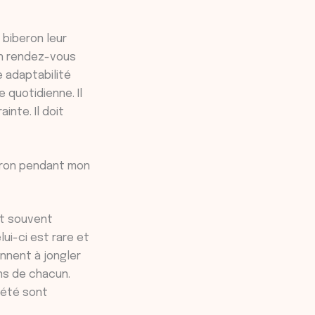
 biberon leur
un rendez-vous
e adaptabilité
 quotidienne. Il
inte. Il doit
beron pendant mon
st souvent
lui-ci est rare et
nnent à jongler
ins de chacun.
iété sont