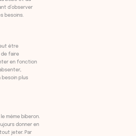
ant d’observer
es besoins.
eut être
 de faire
enter en fonction
 absenter,
a besoin plus
 le même biberon.
toujours donner en
tout jeter. Par