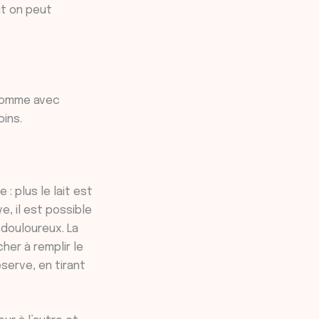
it on peut
 comme avec
oins.
: plus le lait est
e, il est possible
douloureux. La
her à remplir le
serve, en tirant