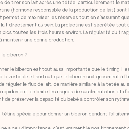
 de tirer son lait après une tétée, particulièrement le mati
ctine (hormone responsable de la production de lait) sont l
t permet de maximiser les réserves tout en s’assurant que
ait directement au sein. La prolactine est sécrétée tout a
 pics toutes les trois heures environ. La régularité du tir
à maintenir une bonne production.
le biberon ?
ner le biberon est tout aussi importante que le timing. Il es
 la verticale et surtout que le biberon soit quasiment à l’h
 réguler le flux de lait, de manière similaire à la tétée au s
op rapidement, on limite les risques de suralimentation et d
 de préserver la capacité du bébé à contrôler son rythm
ne tétine spéciale pour donner un biberon pendant l’allaitem
étine a peu d’importance, c’est vraiment le positionnement