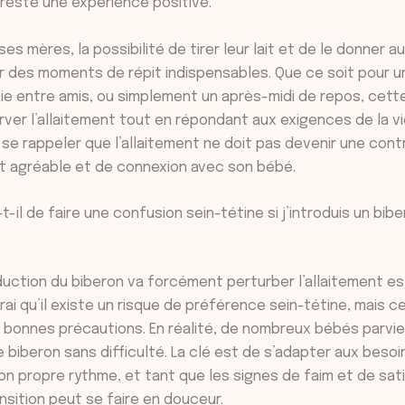
 reste une expérience positive.
s mères, la possibilité de tirer leur lait et de le donner au
ir des moments de répit indispensables. Que ce soit pour 
tie entre amis, ou simplement un après-midi de repos, cett
er l’allaitement tout en répondant aux exigences de la vie
 se rappeler que l’allaitement ne doit pas devenir une contra
 agréable et de connexion avec son bébé.
-il de faire une confusion sein-tétine si j’introduis un bi
oduction du biberon va forcément perturber l’allaitement e
vrai qu’il existe un risque de préférence sein-tétine, mais ce
s bonnes précautions. En réalité, de nombreux bébés parvie
le biberon sans difficulté. La clé est de s’adapter aux beso
n propre rythme, et tant que les signes de faim et de sat
nsition peut se faire en douceur.