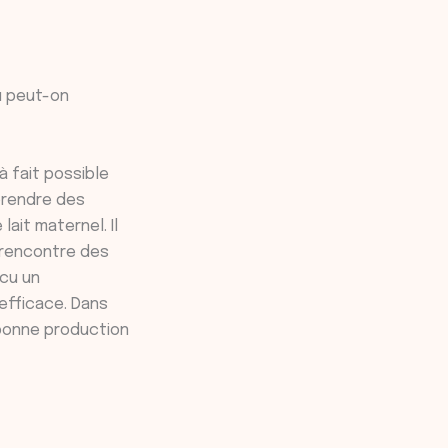
u peut-on
 à fait possible
prendre des
ait maternel. Il
 rencontre des
cu un
efficace. Dans
e bonne production