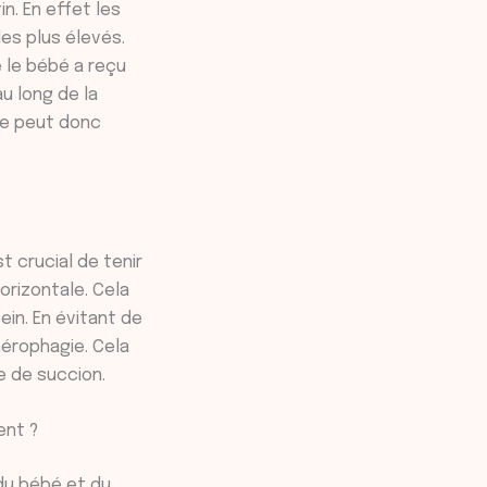
n. En effet les
es plus élevés.
 le bébé a reçu
u long de la
age peut donc
t crucial de tenir
orizontale. Cela
ein. En évitant de
’aérophagie. Cela
e de succion.
ent ?
 du bébé et du