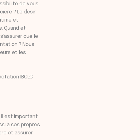
ssibilité de vous
ière ? Le désir
itime et
s. Quand et
s’assurer que le
ntation ? Nous
peurs et les
actation IBCLC
 Il est important
ssi à ses propres
bre et assurer