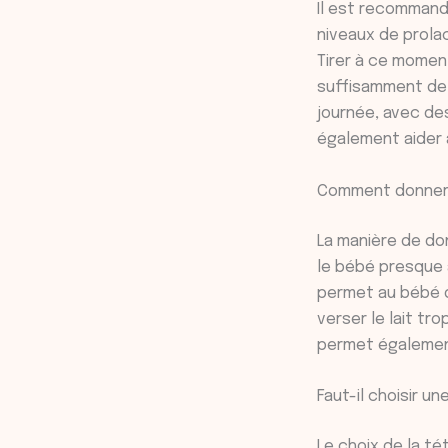
Il est recommandé
niveaux de prola
Tirer à ce momen
suffisamment de l
journée, avec des
également aider 
Comment donner 
La manière de don
le bébé presque à
permet au bébé de
verser le lait tr
permet également
Faut-il choisir u
Le choix de la t