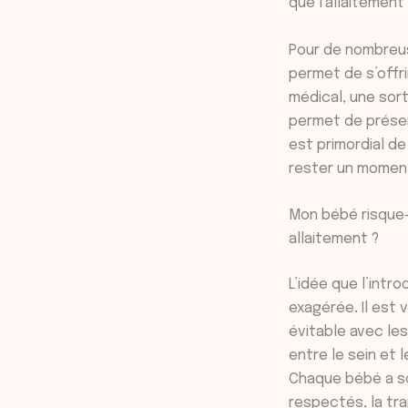
que l’allaitement
Pour de nombreuse
permet de s’offr
médical, une sor
permet de préserv
est primordial de
rester un moment
Mon bébé risque-t
allaitement ?
L’idée que l’intr
exagérée
.
Il est 
évitable avec le
entre le sein et 
Chaque bébé a so
respectés, la tra