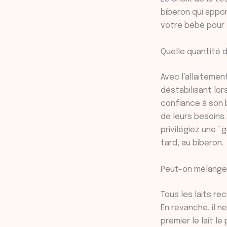
biberon qui appo
votre bébé pour 
Quelle quantité d
Avec l’allaiteme
déstabilisant lor
confiance à son b
de leurs besoins.
privilégiez une “
tard, au biberon.
Peut-on mélanger 
Tous les laits r
En revanche, il n
premier le lait le