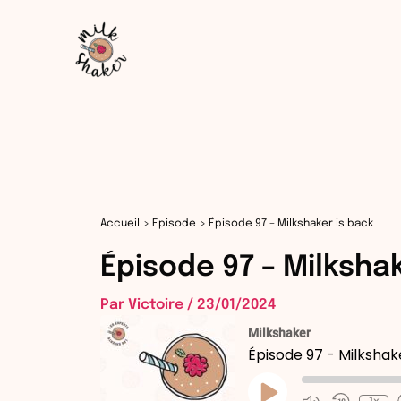
Aller
au
contenu
Accueil
Episode
Épisode 97 – Milkshaker is back
Épisode 97 – Milksha
Par
Victoire
/
23/01/2024
Milkshaker
Épisode 97 - Milkshak
Play
Episode