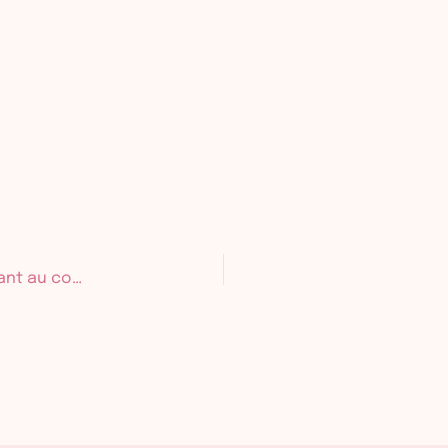
Épisode 96 – Carla Ferrari : j’ai allaité en participant au concours Top Chef