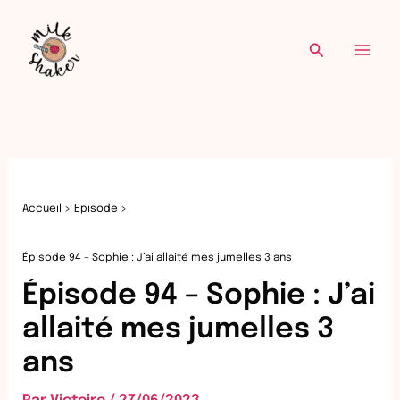
Re
Aller
au
Recherche
contenu
Accueil
Episode
Épisode 94 – Sophie : J’ai allaité mes jumelles 3 ans
Épisode 94 – Sophie : J’ai
allaité mes jumelles 3
ans