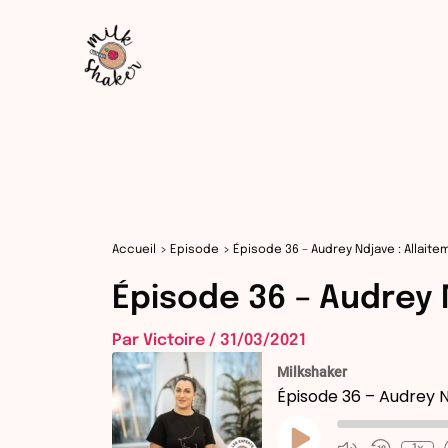
Aller
au
contenu
Accueil
Episode
Épisode 36 – Audrey Ndjave : Allait
Épisode 36 – Audrey 
Par
Victoire
/
31/03/2021
Milkshaker
Épisode 36 – Audrey N
Play
Episode