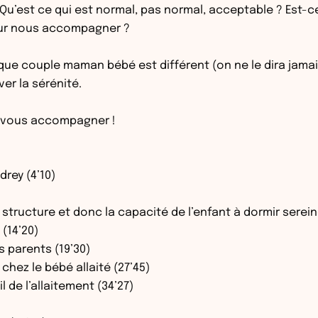
u’est ce qui est normal, pas normal, acceptable ? Est-c
our nous accompagner ?
ue couple maman bébé est différent (on ne le dira jamais
er la sérénité.
es-vous accompagner !
drey (4’10)
 structure et donc la capacité de l’enfant à dormir serei
(14’20)
s parents (19’30)
chez le bébé allaité (27’45)
 de l’allaitement (34’27)