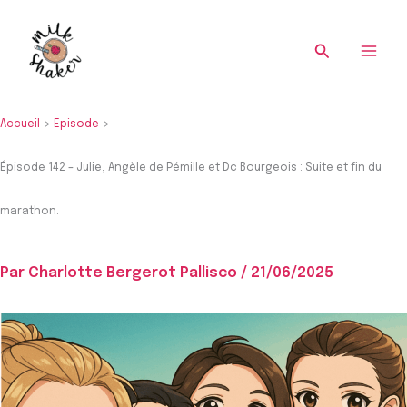
Re
Aller
au
Recherche
contenu
Accueil
Episode
Épisode 142 – Julie, Angèle de Pémille et Dc Bourgeois : Suite et fin du
marathon.
Par
Charlotte Bergerot Pallisco
/
21/06/2025