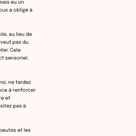
mais eu un
ous a obligé à
le, au lieu de
e veut pas du
eter. Cela
t sensoriel.
nsi, ne tardez
ance à renforcer
te et
sitez pas à
peutes et les