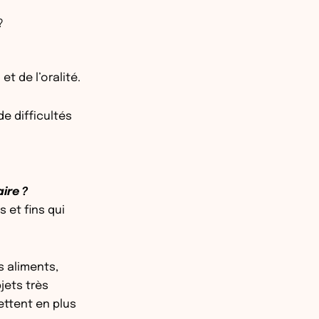
?
t de l’oralité.
de difficultés
ire ?
 et fins qui
s aliments,
jets très
ettent en plus