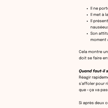
Il ne por
Il met à
Il présen
nauséeux
Son attit
moment a
Cela montre une
doit se faire en
Quand faut-il s
Réagir rapideme
s’affoler pour 
que « ça va pas
Si après deux o