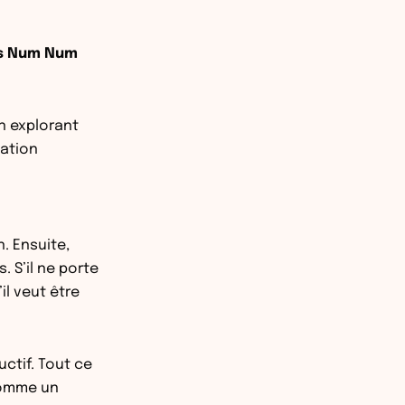
es Num Num
n explorant
cation
n. Ensuite,
 S’il ne porte
il veut être
ctif. Tout ce
comme un