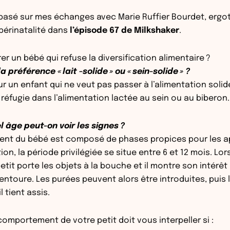
t basé sur mes échanges avec Marie Ruffier Bourdet, erg
périnatalité dans
l’épisode 67 de Milkshaker
.
 un bébé qui refuse la diversification alimentaire ?
 préférence « lait -solide » ou « sein-solide » ?
r un enfant qui ne veut pas passer à l’alimentation solid
 réfugie dans l’alimentation lactée au sein ou au biberon.
l âge peut-on voir les signes ?
nt du bébé est composé de phases propices pour les a
ion, la période privilégiée se situe entre 6 et 12 mois. Lo
petit porte les objets à la bouche et il montre son intérêt
l’entoure. Les purées peuvent alors être introduites, pui
 tient assis.
 comportement de votre petit doit vous interpeller si :