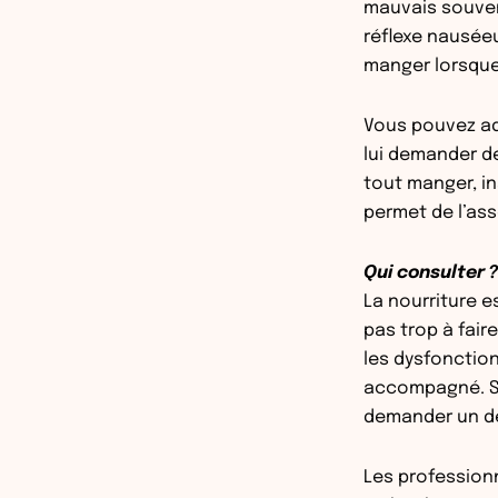
mauvais souven
réflexe nauséeu
manger lorsque
Vous pouvez ada
lui demander de
tout manger, ins
permet de l’ass
Qui consulter ?
La nourriture e
pas trop à fair
les dysfonctio
accompagné. Si
demander un de
Les profession