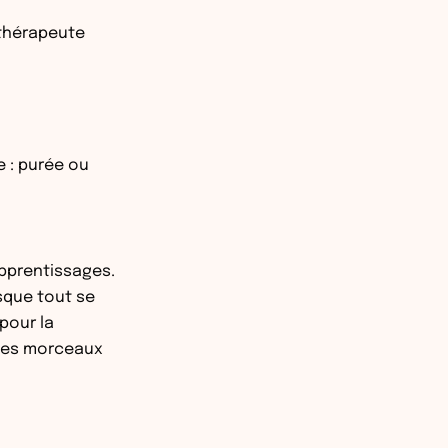
othérapeute
e : purée ou
pprentissages.
rsque tout se
 pour la
s les morceaux