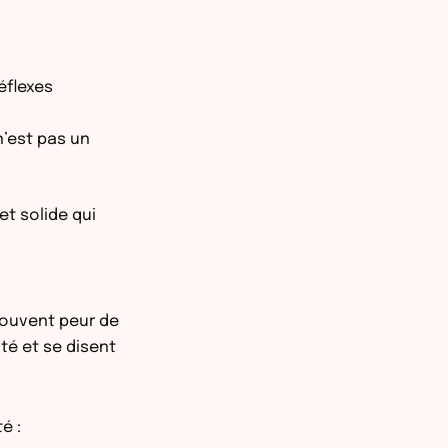
éflexes
n’est pas un
et solide qui
 souvent peur de
nté et se disent
té :