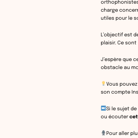
orthophonistes 
charge concern
utiles pour le 
L’objectif est 
plaisir. Ce son
J’espère que ce
obstacle au mom
Vous pouvez 
son compte In
Si le sujet de
ou écouter
cet
Pour aller pl